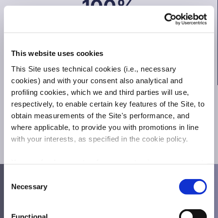
100%
Di materie prime prodotte in Italia
1600
This website uses cookies
This Site uses technical cookies (i.e., necessary
Materassi prodotti artigianalmente
cookies) and with your consent also analytical and
profiling cookies, which we and third parties will use,
20Mila
respectively, to enable certain key features of the Site, to
obtain measurements of the Site's performance, and
Clienti soddisfatti
where applicable, to provide you with promotions in line
with your interests, as specified in the cookie policy.
You can freely accept, refuse or customize your consent:
Consent
by clicking on 'Accept', you consent to the use of all
Necessary
Selection
cookies, including profiling cookies, also from third-
Tessuti e rivestimenti tecnologicamente
party; by clicking on 'Customise', you can confirm your
avanzati
Functional